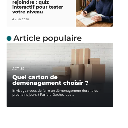
rejoindre : quiz
interactif pour tester
votre niveau
4 août 2026
Article populaire
ACTUS
Quel carton de
déménagement choisir ?
Envisagez-vous de faire un déménagement durant les
prochains jours ? Parfait ! Sachez que
…