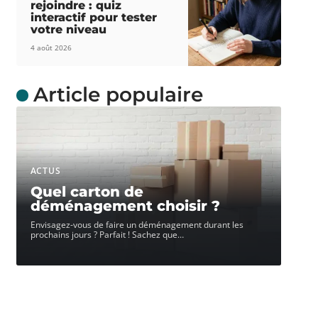
rejoindre : quiz
interactif pour tester
votre niveau
4 août 2026
Article populaire
ACTUS
Quel carton de
déménagement choisir ?
Envisagez-vous de faire un déménagement durant les
prochains jours ? Parfait ! Sachez que
…