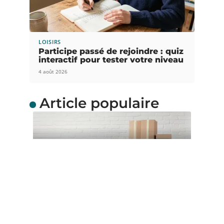
LOISIRS
Participe passé de rejoindre : quiz
interactif pour tester votre niveau
4 août 2026
Article populaire
ACTUS
Quel carton de
déménagement choisir ?
Envisagez-vous de faire un déménagement
durant les prochains jours ? Parfait ! Sachez que
…