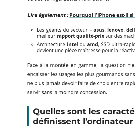
Lire également :
Pourquoi l'iPhone est-il s
Les géants du secteur –
asus
,
lenovo
,
del
meilleur
rapport qualité-prix
sur des mach
Architecture
intel
ou
amd
, SSD ultra-rap
devient une pièce maîtresse pour la réactivit
Face à la montée en gamme, la question n’es
encaisser les usages les plus gourmands sans j
ne plus jamais devoir faire de choix entre rapidi
servir sans la moindre concession.
Quelles sont les caract
définissent l’ordinateur