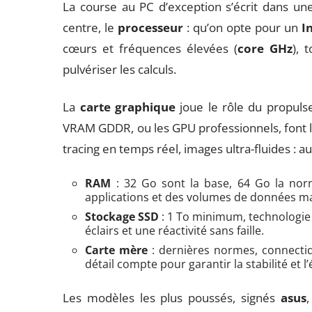
La course au PC d’exception s’écrit dans une
centre, le
processeur
: qu’on opte pour un
I
cœurs et fréquences élevées (
core GHz
), 
pulvériser les calculs.
La
carte graphique
joue le rôle du propuls
VRAM GDDR, ou les GPU professionnels, font 
tracing en temps réel, images ultra-fluides : au
RAM
: 32 Go sont la base, 64 Go la nor
applications et des volumes de données ma
Stockage SSD
: 1 To minimum, technologie
éclairs et une réactivité sans faille.
Carte mère
: dernières normes, connectiq
détail compte pour garantir la stabilité et l’
Les modèles les plus poussés, signés
asus