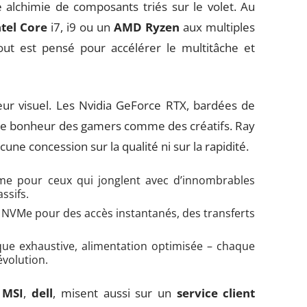
 alchimie de composants triés sur le volet. Au
ntel Core
i7, i9 ou un
AMD Ryzen
aux multiples
tout est pensé pour accélérer le multitâche et
eur visuel. Les Nvidia GeForce RTX, bardées de
le bonheur des gamers comme des créatifs. Ray
cune concession sur la qualité ni sur la rapidité.
me pour ceux qui jonglent avec d’innombrables
ssifs.
 NVMe pour des accès instantanés, des transferts
ue exhaustive, alimentation optimisée – chaque
évolution.
,
MSI
,
dell
, misent aussi sur un
service client