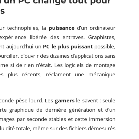
d’un PC change tout pour
ts
r technophiles, la
puissance
d’un ordinateur
périence libérée des entraves. Graphistes,
ent aujourd’hui un
PC le plus puissant
possible,
rciller, d’ouvrir des dizaines d’applications sans
me si de rien n’était. Les logiciels de montage
les plus récents, réclament une mécanique
seconde pèse lourd. Les
gamers
le savent : seule
rte graphique de dernière génération et d’un
 images par seconde stables et cette immersion
 fluidité totale, même sur des fichiers démesurés