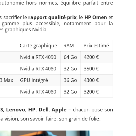
 autonomie hors normes, équilibre parfait entre
 sacrifier le
rapport qualité-prix
, le
HP Omen
et
gamme plus accessible, notamment pour la
es graphiques Nvidia.
Carte graphique
RAM
Prix estimé
a
Nvidia RTX 4090
64 Go
4200 €
Nvidia RTX 4080
32 Go
3500 €
M3 Max
GPU intégré
36 Go
4300 €
Nvidia RTX 4080
32 Go
3200 €
S
,
Lenovo
,
HP
,
Dell
,
Apple
– chacun pose son
vision, son savoir-faire, son grain de folie.