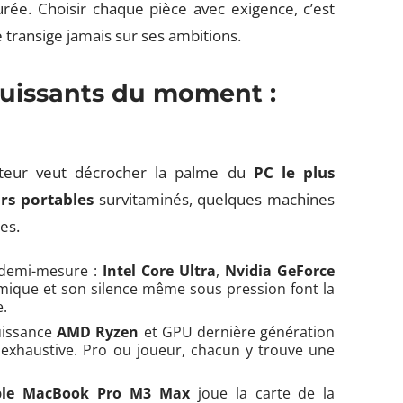
urée. Choisir chaque pièce avec exigence, c’est
e transige jamais sur ses ambitions.
puissants du moment :
ucteur veut décrocher la palme du
PC le plus
rs portables
survitaminés, quelques machines
es.
 demi-mesure :
Intel Core Ultra
,
Nvidia GeForce
mique et son silence même sous pression font la
e.
uissance
AMD Ryzen
et GPU dernière génération
 exhaustive. Pro ou joueur, chacun y trouve une
ple MacBook Pro M3 Max
joue la carte de la