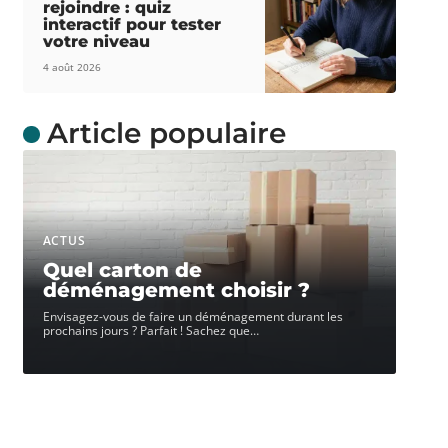
rejoindre : quiz
interactif pour tester
votre niveau
4 août 2026
Article populaire
ACTUS
Quel carton de
déménagement choisir ?
Envisagez-vous de faire un déménagement durant les
prochains jours ? Parfait ! Sachez que
…