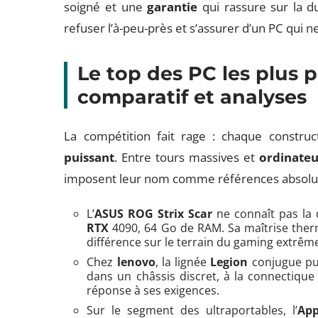
soigné et une
garantie
qui rassure sur la d
refuser l’à-peu-près et s’assurer d’un PC qui n
Le top des PC les plus 
comparatif et analyses
La compétition fait rage : chaque constr
puissant
. Entre tours massives et
ordinateu
imposent leur nom comme références absolu
L’
ASUS ROG Strix Scar
ne connaît pas la
RTX
4090, 64 Go de RAM. Sa maîtrise ther
différence sur le terrain du gaming extrêm
Chez
lenovo
, la lignée
Legion
conjugue p
dans un châssis discret, à la connectique
réponse à ses exigences.
Sur le segment des ultraportables, l’
Ap