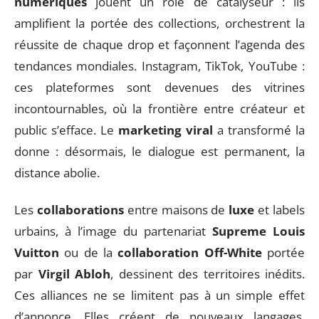
numériques
jouent un rôle de catalyseur : ils
amplifient la portée des collections, orchestrent la
réussite de chaque drop et façonnent l’agenda des
tendances mondiales. Instagram, TikTok, YouTube :
ces plateformes sont devenues des vitrines
incontournables, où la frontière entre créateur et
public s’efface. Le
marketing viral
a transformé la
donne : désormais, le dialogue est permanent, la
distance abolie.
Les
collaborations
entre maisons de
luxe
et labels
urbains, à l’image du partenariat
Supreme Louis
Vuitton
ou de la
collaboration Off-White
portée
par
Virgil Abloh
, dessinent des territoires inédits.
Ces alliances ne se limitent pas à un simple effet
d’annonce. Elles créent de nouveaux langages,