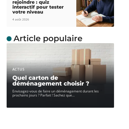
rejoindre : quiz
interactif pour tester
votre niveau
4 août 2026
Article populaire
ACTUS
Quel carton de
déménagement choisir ?
Envisagez-vous de faire un déménagement durant les
prochains jours ? Parfait ! Sachez que
…