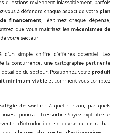
nes questions reviennent inlassablement, parfois
arez-vous à défendre chaque aspect de votre
plan
 de financement
, légitimez chaque dépense,
ontrez que vous maîtrisez les
mécanismes de
de votre secteur.
 d’un simple chiffre d’affaires potentiel. Les
de la concurrence, une cartographie pertinente
étaillée du secteur. Positionnez votre
produit
it minimum viable
et comment vous comptez
ratégie de sortie
: à quel horizon, par quels
investi pourra-t-il ressortir ? Soyez explicite sur
revente, d’introduction en bourse ou de rachat.
on des
clauses du pacte d’actionnaires
, la