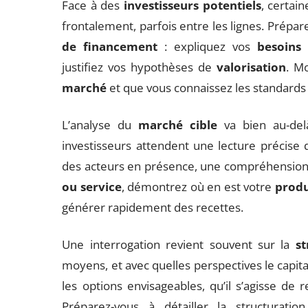
Face à des
investisseurs potentiels
, certai
frontalement, parfois entre les lignes. Prép
de financement
: expliquez vos
besoins
justifiez vos hypothèses de
valorisation
. M
marché
et que vous connaissez les standards 
L’analyse du
marché cible
va bien au-delà
investisseurs attendent une lecture précise 
des acteurs en présence, une compréhension d
ou service
, démontrez où en est votre
produ
générer rapidement des recettes.
Une interrogation revient souvent sur la
st
moyens, et avec quelles perspectives le capital 
les options envisageables, qu’il s’agisse de 
Préparez-vous à détailler la structurati