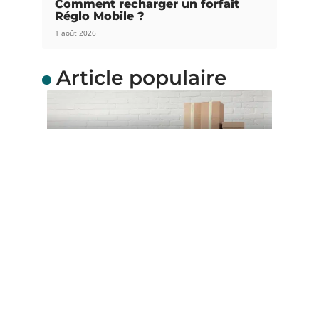
Comment recharger un forfait
Réglo Mobile ?
1 août 2026
Article populaire
ACTUS
Quel carton de
déménagement choisir ?
Envisagez-vous de faire un déménagement
durant les prochains jours ? Parfait ! Sachez que
…
Contact
Mentions Légales
Sitemap
© 2025 | nouvelle-dimension.fr