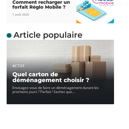
Comment recharger un
forfait Réglo Mobile ?
1 août 2026
Article populaire
ACTUS
Quel carton de
déménagement choisir ?
Envisagez-vous de faire un déménagement durant les
prochains jours ? Parfait ! Sachez que
…