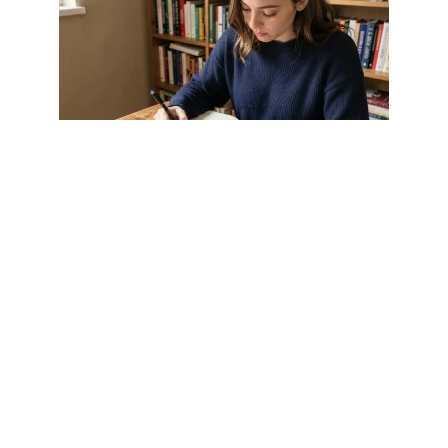
LOISIRS
Participe passé de rejoindre : quiz
interactif pour tester votre niveau
4 août 2026
Article populaire
ACTUS
Quel carton de
déménagement choisir ?