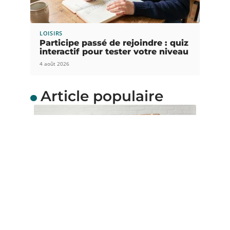
LOISIRS
Participe passé de rejoindre : quiz
interactif pour tester votre niveau
4 août 2026
Article populaire
ACTUS
Quel carton de
déménagement choisir ?
Envisagez-vous de faire un déménagement
durant les prochains jours ? Parfait ! Sachez que
…