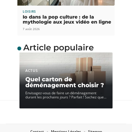
LOISIRS
Io dans la pop culture : de la
mythologie aux jeux vidéo en ligne
7 août 2026
Article populaire
ACTUS
Quel carton de
déménagement choisir ?
Envisagez-vous de faire un déménagement
durant les prochains jours ? Parfait ! Sachez que
…
Contact
Mentions Légales
Sitemap