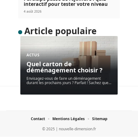
interactif pour tester votre niveau
4 août 2026
Article populaire
ACTUS
Quel carton de
déménagement choisir ?
Envisagez-vous de faire un déménagement
durant les prochains jours ? Parfait ! Sachez que
…
Contact
Mentions Légales
Sitemap
© 2025 | nouvelle-dimension.fr